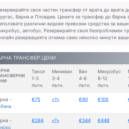
езервирайте своя частен трансфер от врата до врата д
ургас, Варна и Пловдив. Цените за трансфер до Варна 
зползвате различни видове превозни средства за вашия
икробус, автобус. Резервирайте своя безпроблемен тр
нлайн резервацията отнема само няколко минути ваши
АРНА ТРАНСФЕР ЦЕНИ
АРНА
Такси
Миниван
Ван
Микробус
РАНСФЕРНИ
1-3
3-4
4-8
8-12
ЕНИ
пътн.
пътн.
пътн.
пътн.
рна -
€75
«?»
€90
€105
бена
рна -
€284
«?»
€344
€448
нско