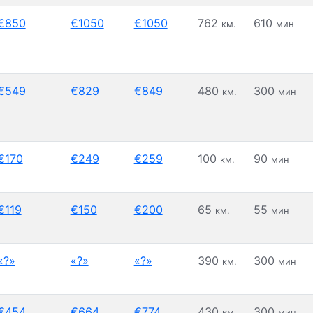
€850
€1050
€1050
762
610
км.
мин
€549
€829
€849
480
300
км.
мин
€170
€249
€259
100
90
км.
мин
€119
€150
€200
65
55
км.
мин
«?»
«?»
«?»
390
300
км.
мин
€454
€664
€774
430
300
км.
мин