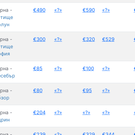
рна -
€490
«?»
€590
«?»
етище
олун
рна -
€300
«?»
€320
€529
етище
офия
рна -
€85
«?»
€100
«?»
есебър
рна -
€80
«?»
€95
«?»
бзор
рна -
€204
«?»
«?»
«?»
дрин
рна -
€239
«?»
€329
€344