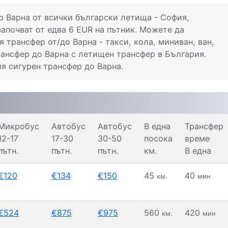
о Варна от всички български летища - София,
започват от едва 6 EUR на пътник. Можете да
 трансфер от/до Варна - такси, кола, миниван, ван,
ансфер до Варна с летищен трансфер в България.
я сигурен трансфер до Варна.
Микробус
Автобус
Автобус
В една
Трансфер
12-17
17-30
30-50
посока
време
пътн.
пътн.
пътн.
км.
В една
€120
€134
€150
45
40
км.
мин
€524
€875
€975
560
420
км.
мин