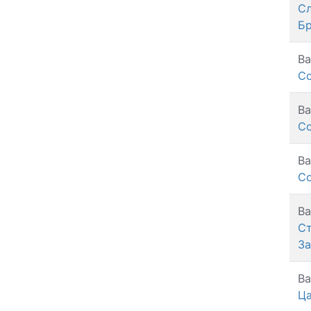
С
Бр
Ва
С
Ва
С
Ва
С
Ва
С
За
Ва
Ц