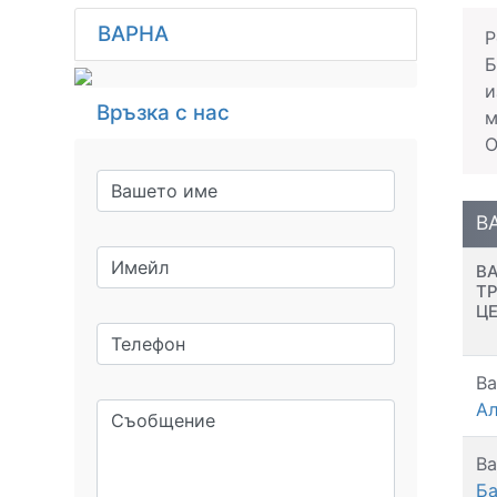
ВАРНА
Р
Б
и
Връзка с нас
м
О
В
В
Т
Ц
Ва
Ал
Ва
Ба