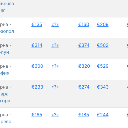
лънчев
яг
рна -
€135
«?»
€160
€209
озопол
рна -
€314
«?»
€374
€502
олун
рна -
€300
«?»
€320
€529
офия
рна -
€233
«?»
€274
€343
тара
гора
рна -
€165
«?»
€185
€244
арево