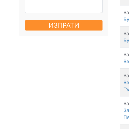
Ва
Б
ИЗПРАТИ
Ва
Бу
Ва
Ве
Ва
Ве
Т
Ва
Зл
П