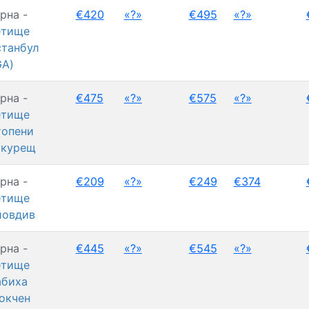
рна -
€420
«?»
€495
«?»
етище
танбул
GA)
рна -
€475
«?»
€575
«?»
етище
топени
укурещ
рна -
€209
«?»
€249
€374
етище
ловдив
рна -
€445
«?»
€545
«?»
етище
абиха
окчен