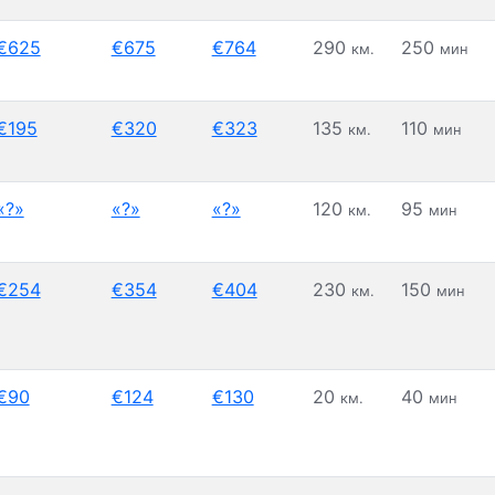
€625
€675
€764
290
250
км.
мин
€195
€320
€323
135
110
км.
мин
«?»
«?»
«?»
120
95
км.
мин
€254
€354
€404
230
150
км.
мин
€90
€124
€130
20
40
км.
мин