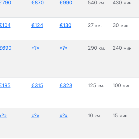
€790
€870
€990
540
430
км.
мин
€104
€124
€130
27
30
км.
мин
€690
«?»
«?»
290
240
км.
мин
€195
€315
€323
125
100
км.
мин
«?»
«?»
«?»
10
15
км.
мин