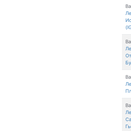
Ва
Л
Ис
(I
Ва
Л
О
Б
Ва
Л
П
Ва
Л
С
Гь