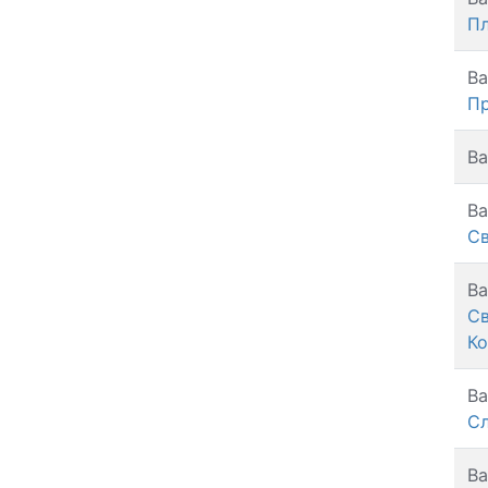
П
Ва
П
Ва
Ва
Св
Ва
С
Ко
Ва
С
Ва