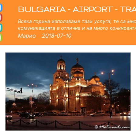
летище в България
 частни трансфери от Варна. 24/7 посрещане на летище, застраховка пътници, професионални шофьори, без так
BULGARIA - AIRPORT - TR
Всяка година използваме тази услуга, те са мн
комуникацията е отлична и на много конкурент
компания за великолепния опит, който имам от 
Марио
2018-07-10