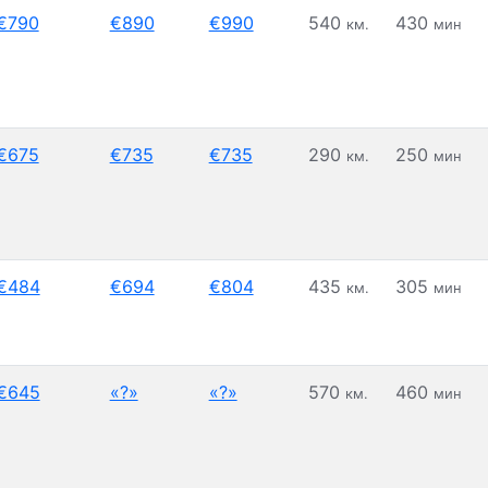
€790
€890
€990
540
430
км.
мин
€675
€735
€735
290
250
км.
мин
€484
€694
€804
435
305
км.
мин
€645
«?»
«?»
570
460
км.
мин