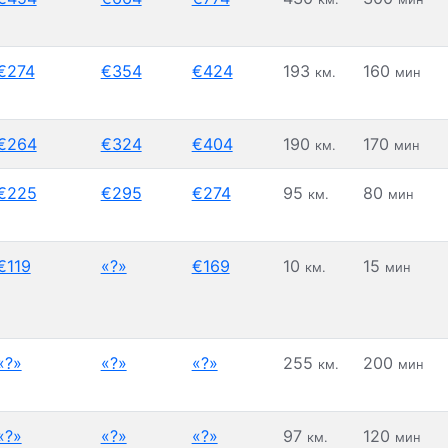
€274
€354
€424
193
160
км.
мин
€264
€324
€404
190
170
км.
мин
€225
€295
€274
95
80
км.
мин
€119
«?»
€169
10
15
км.
мин
«?»
«?»
«?»
255
200
км.
мин
«?»
«?»
«?»
97
120
км.
мин