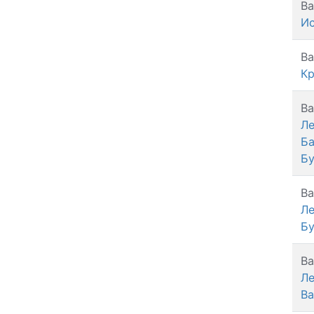
Ва
Ис
Ва
Кр
Ва
Л
Ба
Б
Ва
Л
Бу
Ва
Л
Ва