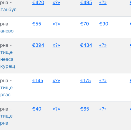
рна -
€420
«?»
€495
«?»
танбул
рна -
€55
«?»
€70
€90
анево
рна -
€394
«?»
€434
«?»
етище
неаса
укурещ
рна -
€145
«?»
€175
«?»
етище
ргас
рна -
€40
«?»
€65
«?»
етище
рна