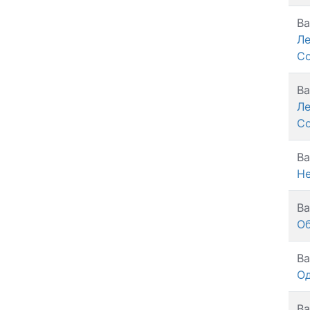
Ва
Л
С
Ва
Л
С
Ва
Н
Ва
О
Ва
О
Ва