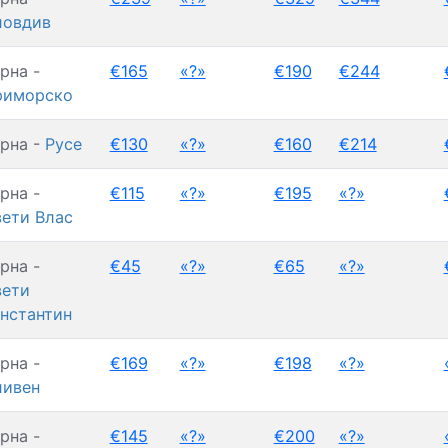
ловдив
рна -
€165
«?»
€190
€244
риморско
рна -
Русе
€130
«?»
€160
€214
рна -
€115
«?»
€195
«?»
ети Влас
рна -
€45
«?»
€65
«?»
вети
нстантин
рна -
€169
«?»
€198
«?»
ливен
рна -
€145
«?»
€200
«?»