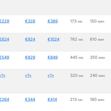
€229
€328
€389
173
150
км.
мин
€624
€924
€1024
762
610
км.
мин
€549
€829
€849
445
350
км.
мин
«?»
«?»
«?»
320
240
км.
мин
€264
€344
€414
213
180
км.
мин