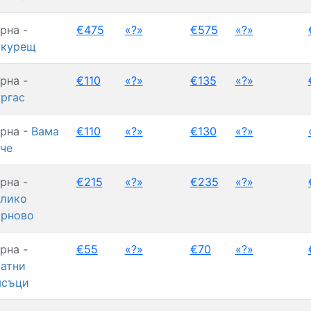
рна -
€475
«?»
€575
«?»
укурещ
рна -
€110
«?»
€135
«?»
ргас
рна -
Вама
€110
«?»
€130
«?»
че
рна -
€215
«?»
€235
«?»
лико
ърново
рна -
€55
«?»
€70
«?»
атни
ясъци