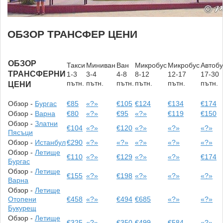
ОБЗОР ТРАНСФЕР ЦЕНИ
ОБЗОР
Такси
Миниван
Ван
Микробус
Микробус
Автобу
ТРАНСФЕРНИ
1-3
3-4
4-8
8-12
12-17
17-30
пътн.
пътн.
пътн.
пътн.
пътн.
пътн.
ЦЕНИ
Обзор -
Бургас
€85
«?»
€105
€124
€134
€174
Обзор -
Варна
€80
«?»
€95
«?»
€119
€150
Обзор -
Златни
€104
«?»
€120
«?»
«?»
«?»
Пясъци
Обзор -
Истанбул
€290
«?»
«?»
«?»
«?»
«?»
Обзор -
Летище
€110
«?»
€129
«?»
«?»
€174
Бургас
Обзор -
Летище
€155
«?»
€198
«?»
«?»
«?»
Варна
Обзор -
Летище
Отопени
€458
«?»
€494
€685
«?»
«?»
Букурещ
Обзор -
Летище
€325
«?»
€350
€499
€584
«?»