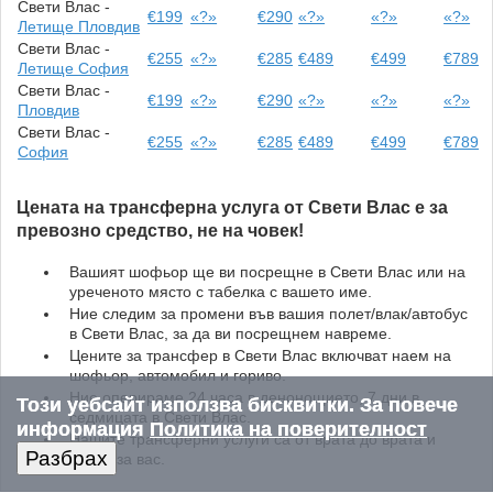
Свети Влас -
€199
«?»
€290
«?»
«?»
«?»
Летище Пловдив
Свети Влас -
€255
«?»
€285
€489
€499
€789
Летище София
Свети Влас -
€199
«?»
€290
«?»
«?»
«?»
Пловдив
Свети Влас -
€255
«?»
€285
€489
€499
€789
София
Цената на трансферна услуга от Свети Влас е за
превозно средство, не на човек!
Вашият шофьор ще ви посрещне в Свети Влас или на
уреченото място с табелка с вашето име.
Ние следим за промени във вашия полет/влак/автобус
в Свети Влас, за да ви посрещнем навреме.
Цените за трансфер в Свети Влас включват наем на
шофьор, автомобил и гориво.
Ние оперираме 24 часа в денонощието, 7 дни в
Този уебсайт използва бисквитки. За повече
седмицата в Свети Влас.
информация
Политика на поверителност
Нашите трансферни услуги са от врата до врата и
Разбрах
лично за вас.