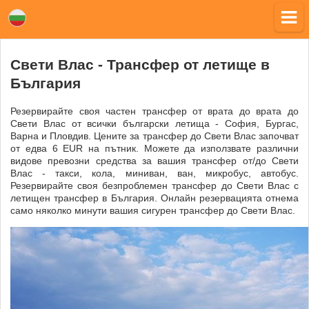
Свети Влас - Трансфер от летище в
България
Резервирайте своя частен трансфер от врата до врата до
Свети Влас от всички български летища - София, Бургас,
Варна и Пловдив. Цените за трансфер до Свети Влас започват
от едва 6 EUR на пътник. Можете да използвате различни
видове превозни средства за вашия трансфер от/до Свети
Влас - такси, кола, миниван, ван, микробус, автобус.
Резервирайте своя безпроблемен трансфер до Свети Влас с
летищен трансфер в България. Онлайн резервацията отнема
само няколко минути вашия сигурен трансфер до Свети Влас.