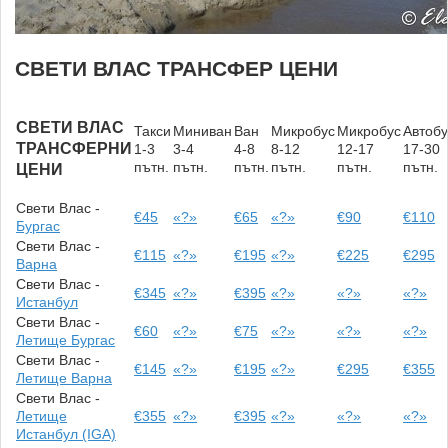
СВЕТИ ВЛАС ТРАНСФЕР ЦЕНИ
СВЕТИ ВЛАС
Такси
Миниван
Ван
Микробус
Микробус
Автобу
ТРАНСФЕРНИ
1-3
3-4
4-8
8-12
12-17
17-30
пътн.
пътн.
пътн.
пътн.
пътн.
пътн.
ЦЕНИ
Свети Влас -
€45
«?»
€65
«?»
€90
€110
Бургас
Свети Влас -
€115
«?»
€195
«?»
€225
€295
Варна
Свети Влас -
€345
«?»
€395
«?»
«?»
«?»
Истанбул
Свети Влас -
€60
«?»
€75
«?»
«?»
«?»
Летище Бургас
Свети Влас -
€145
«?»
€195
«?»
€295
€355
Летище Варна
Свети Влас -
Летище
€355
«?»
€395
«?»
«?»
«?»
Истанбул (IGA)