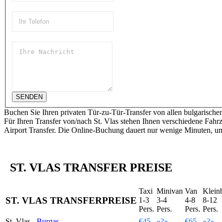
SENDEN
Buchen Sie Ihren privaten Tür-zu-Tür-Transfer von allen bulgarischen
Für Ihren Transfer von/nach St. Vlas stehen Ihnen verschiedene Fahr
Airport Transfer. Die Online-Buchung dauert nur wenige Minuten, um 
ST. VLAS TRANSFER PREISE
Taxi
Minivan
Van
Klein
ST. VLAS TRANSFERPREISE
1-3
3-4
4-8
8-12
Pers.
Pers.
Pers.
Pers.
St. Vlas -
Burgas
€45
«?»
€65
«?»