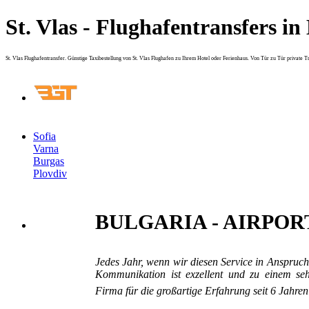
St. Vlas - Flughafentransfers i
St. Vlas Flughafentransfer. Günstige Taxibestellung von St. Vlas Flughafen zu Ihrem Hotel oder Ferienhaus. Von Tür zu Tür private Tra
Sofia
Varna
Burgas
Plovdiv
BULGARIA - AIRPOR
Jedes Jahr, wenn wir diesen Service in Anspruch 
Kommunikation ist exzellent und zu einem seh
Firma für die großartige Erfahrung seit 6 Jahren