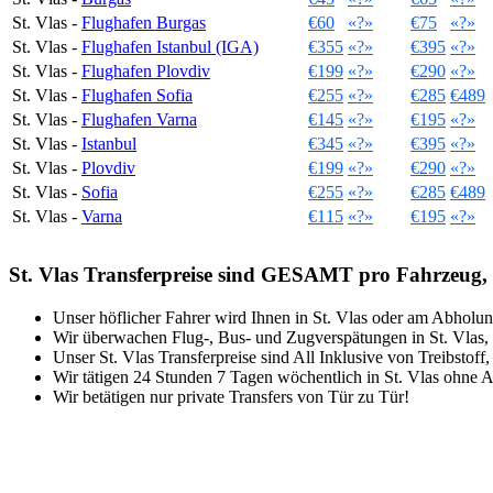
St. Vlas -
Flughafen Burgas
€60
«?»
€75
«?»
St. Vlas -
Flughafen Istanbul (IGA)
€355
«?»
€395
«?»
St. Vlas -
Flughafen Plovdiv
€199
«?»
€290
«?»
St. Vlas -
Flughafen Sofia
€255
«?»
€285
€489
St. Vlas -
Flughafen Varna
€145
«?»
€195
«?»
St. Vlas -
Istanbul
€345
«?»
€395
«?»
St. Vlas -
Plovdiv
€199
«?»
€290
«?»
St. Vlas -
Sofia
€255
«?»
€285
€489
St. Vlas -
Varna
€115
«?»
€195
«?»
St. Vlas Transferpreise sind GESAMT pro Fahrzeug
Unser höflicher Fahrer wird Ihnen in St. Vlas oder am Abhol
Wir überwachen Flug-, Bus- und Zugverspätungen in St. Vlas, 
Unser St. Vlas Transferpreise sind All Inklusive von Treibstoff
Wir tätigen 24 Stunden 7 Tagen wöchentlich in St. Vlas ohne
Wir betätigen nur private Transfers von Tür zu Tür!