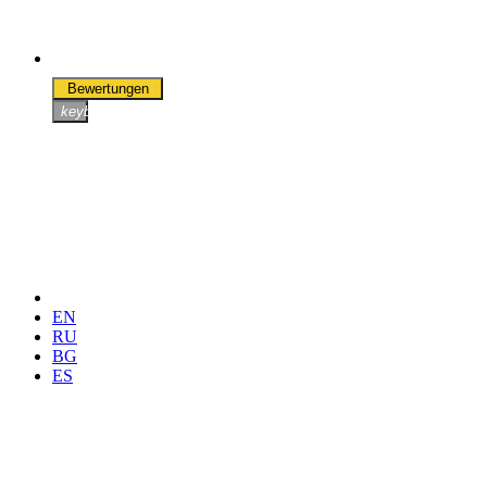
Bewertungen
keyboard_arrow_right
EN
RU
BG
ES
Sofia Flughafen-Transfer
Varna Flughafen-Transfer