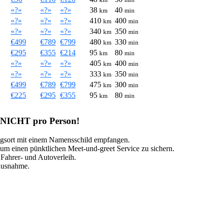
«?»
«?»
«?»
38
40
km
min
«?»
«?»
«?»
410
400
km
min
«?»
«?»
«?»
340
350
km
min
€499
€789
€799
480
330
km
min
€295
€355
€214
95
80
km
min
«?»
«?»
«?»
405
400
km
min
«?»
«?»
«?»
333
350
km
min
€499
€789
€799
475
300
km
min
€225
€295
€355
95
80
km
min
, NICHT pro Person!
ungsort mit einem Namensschild empfangen.
um einen pünktlichen Meet-und-greet Service zu sichern.
, Fahrer- und Autoverleih.
 Ausnahme.