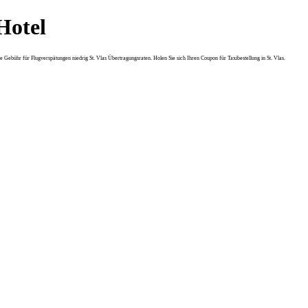
Hotel
ne Gebühr für Flugverspätungen niedrig St. Vlas Übertragungsraten. Holen Sie sich Ihren Coupon für Taxibestellung in St. Vlas.