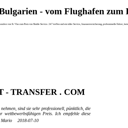
n Bulgarien - vom Flughafen zum 
nsfers von St. Vlas zum Preis von Shuttle-Service. 24/7 treffen und ein toller Service, Insassenversicherung, professionelle Fahrer, kei
T - TRANSFER . COM
nehmen, sind sie sehr professionell, pünktlich, die
r wettbewerbsfähigen Preis. Ich empfehle diese
Mario
2018-07-10