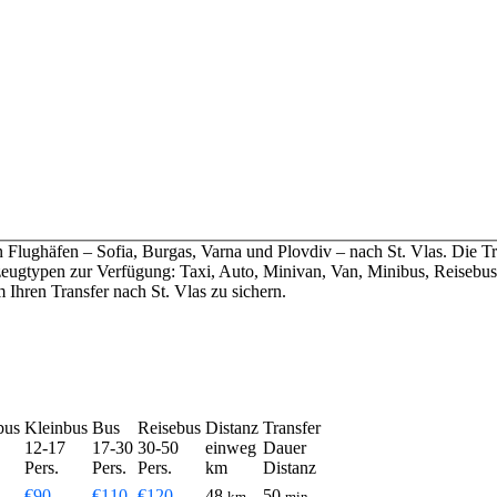
 Flughäfen – Sofia, Burgas, Varna und Plovdiv – nach St. Vlas. Die Tr
zeugtypen zur Verfügung: Taxi, Auto, Minivan, Van, Minibus, Reisebus
Ihren Transfer nach St. Vlas zu sichern.
bus
Kleinbus
Bus
Reisebus
Distanz
Transfer
12-17
17-30
30-50
einweg
Dauer
Pers.
Pers.
Pers.
km
Distanz
€90
€110
€120
48
50
km
min