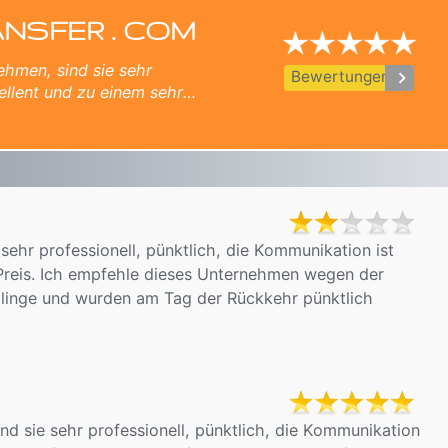
ulgarien - vom
ANSFER . COM
ehmen, sind sie sehr
keyboard_arrow_right
Bewertungen
ellent und zu einem sehr
a für die großartige Erfahrung
sehr professionell, pünktlich, die Kommunikation ist
reis. Ich empfehle dieses Unternehmen wegen der
mlinge und wurden am Tag der Rückkehr pünktlich
nd sie sehr professionell, pünktlich, die Kommunikation