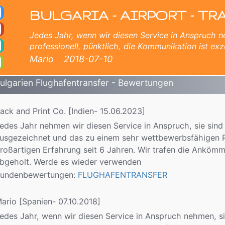
lughafentransfers in B
BULGARIA - AIRPORT - TR
Jedes Jahr, wenn wir diesen Service in Anspruch n
professionell, pünktlich, die Kommunikation ist exz
wettbewerbsfähigen Preis. Ich empfehle diese Firm
Mario
2018-07-10
seit 6 Jahren
ulgarien Flughafentransfer - Bewertungen
ack and Print Co.
[Indien- 15.06.2023]
edes Jahr nehmen wir diesen Service in Anspruch, sie sind 
usgezeichnet und das zu einem sehr wettbewerbsfähigen P
roßartigen Erfahrung seit 6 Jahren. Wir trafen die Anköm
bgeholt. Werde es wieder verwenden
undenbewertungen:
FLUGHAFENTRANSFER
ario
[Spanien- 07.10.2018]
edes Jahr, wenn wir diesen Service in Anspruch nehmen, si