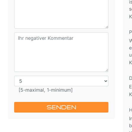
i
s
K
P
W
e
u
K
D
E
[5-maximal, 1-minimum]
K
SENDEN
H
I
b