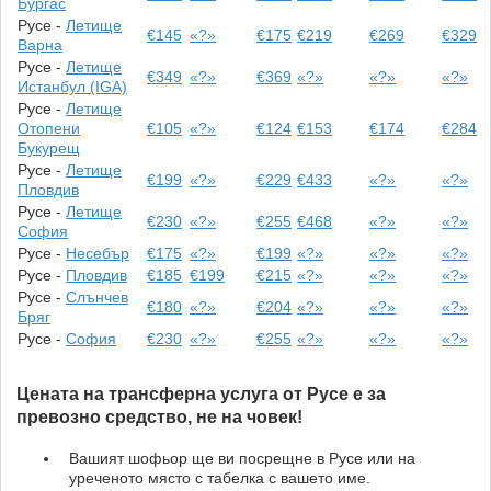
Бургас
Русе -
Летище
€145
«?»
€175
€219
€269
€329
Варна
Русе -
Летище
€349
«?»
€369
«?»
«?»
«?»
Истанбул (IGA)
Русе -
Летище
Отопени
€105
«?»
€124
€153
€174
€284
Букурещ
Русе -
Летище
€199
«?»
€229
€433
«?»
«?»
Пловдив
Русе -
Летище
€230
«?»
€255
€468
«?»
«?»
София
Русе -
Несебър
€175
«?»
€199
«?»
«?»
«?»
Русе -
Пловдив
€185
€199
€215
«?»
«?»
«?»
Русе -
Слънчев
€180
«?»
€204
«?»
«?»
«?»
Бряг
Русе -
София
€230
«?»
€255
«?»
«?»
«?»
Цената на трансферна услуга от Русе е за
превозно средство, не на човек!
Вашият шофьор ще ви посрещне в Русе или на
уреченото място с табелка с вашето име.