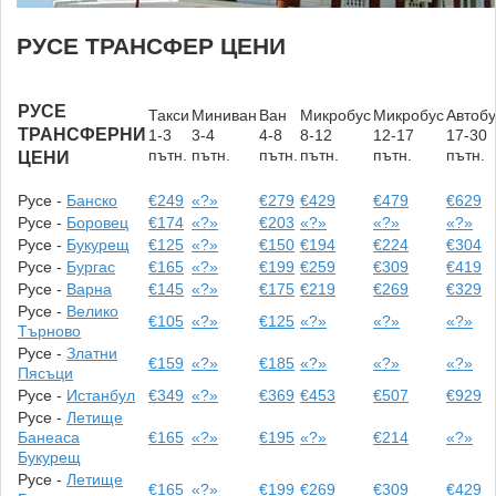
РУСЕ ТРАНСФЕР ЦЕНИ
РУСЕ
Такси
Миниван
Ван
Микробус
Микробус
Автобу
ТРАНСФЕРНИ
1-3
3-4
4-8
8-12
12-17
17-30
пътн.
пътн.
пътн.
пътн.
пътн.
пътн.
ЦЕНИ
Русе -
Банско
€249
«?»
€279
€429
€479
€629
Русе -
Боровец
€174
«?»
€203
«?»
«?»
«?»
Русе -
Букурещ
€125
«?»
€150
€194
€224
€304
Русе -
Бургас
€165
«?»
€199
€259
€309
€419
Русе -
Варна
€145
«?»
€175
€219
€269
€329
Русе -
Велико
€105
«?»
€125
«?»
«?»
«?»
Търново
Русе -
Златни
€159
«?»
€185
«?»
«?»
«?»
Пясъци
Русе -
Истанбул
€349
«?»
€369
€453
€507
€929
Русе -
Летище
Банеаса
€165
«?»
€195
«?»
€214
«?»
Букурещ
Русе -
Летище
€165
«?»
€199
€269
€309
€429