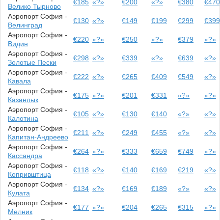
€185
«?»
€200
«?»
€380
€47
Велико Тырново
Аэропорт София -
€130
«?»
€149
€199
€299
€39
Велинград
Аэропорт София -
€220
«?»
€250
«?»
€379
«?»
Видин
Аэропорт София -
€298
«?»
€339
«?»
€639
«?»
Золотые Пески
Аэропорт София -
€222
«?»
€265
€409
€549
«?»
Кавала
Аэропорт София -
€175
«?»
€201
€331
«?»
«?»
Казанлык
Аэропорт София -
€105
«?»
€130
€140
«?»
«?»
Калотина
Аэропорт София -
€211
«?»
€249
€455
«?»
«?»
Капитан-Андреево
Аэропорт София -
€264
«?»
€333
€659
€749
«?»
Кассандра
Аэропорт София -
€118
«?»
€140
€169
€219
«?»
Копривштица
Аэропорт София -
€134
«?»
€169
€189
«?»
«?»
Кулата
Аэропорт София -
€177
«?»
€204
€265
€315
«?»
Мелник