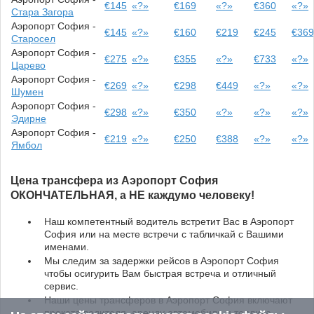
€145
«?»
€169
«?»
€360
«?»
Стара Загора
Аэропорт София -
€145
«?»
€160
€219
€245
€36
Старосел
Аэропорт София -
€275
«?»
€355
«?»
€733
«?»
Царево
Аэропорт София -
€269
«?»
€298
€449
«?»
«?»
Шумен
Аэропорт София -
€298
«?»
€350
«?»
«?»
«?»
Эдирне
Аэропорт София -
€219
«?»
€250
€388
«?»
«?»
Ямбол
Ценa трансферa из Аэропорт София
ОКОНЧАТЕЛЬНАЯ, а НЕ каждумо человеку!
Наш компетентный водитель встретит Вас в Аэропорт
София или на месте встречи с табличкай с Вашими
именами.
Мы следим за задержки рейсов в Аэропорт София
чтобы осигурить Вам быстрая встреча и отличный
сервис.
Наши цены трансферов в Аэропорт София включают
проката водителя, аренду автомобиля и топлива.