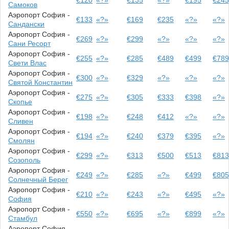
Самоков
Аэропорт София -
€133
«?»
€169
€235
«?»
«?»
Сандански
Аэропорт София -
€269
«?»
€299
«?»
«?»
«?»
Сани Ресорт
Аэропорт София -
€255
«?»
€285
€489
€499
€78
Свети Влас
Аэропорт София -
€300
«?»
€329
«?»
«?»
«?»
Святой Константин
Аэропорт София -
€275
«?»
€305
€333
€398
«?»
Скопье
Аэропорт София -
€198
«?»
€248
€412
«?»
«?»
Сливен
Аэропорт София -
€194
«?»
€240
€379
€395
«?»
Смолян
Аэропорт София -
€299
«?»
€313
€500
€513
€81
Созополь
Аэропорт София -
€249
«?»
€285
«?»
€499
€80
Солнечный Берег
Аэропорт София -
€210
«?»
€243
«?»
€495
«?»
София
Аэропорт София -
€550
«?»
€695
«?»
€899
«?»
Стамбул
Аэропорт София -