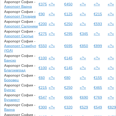
Аэропорт София -
€375
«?»
€450
«?»
«?»
«?»
Аэропорт Варна
Аэропорт София -
€90
«?»
€125
«?»
€215
«?»
Аэропорт Пловдив
Аэропорт София -
€200
«?»
€250
«?»
€593
«?»
Аэропорт Салоники
Аэропорт София -
€275
«?»
€295
€345
«?»
«?»
Аэропорт Скопье
Аэропорт София -
Аэропорт Стамбул
€550
«?»
€695
€850
€899
«?»
(IGA)
Аэропорт София -
€100
«?»
€145
«?»
«?»
«?»
Банско
Аэропорт София -
€100
«?»
€145
«?»
«?»
«?»
Благоевград
Аэропорт София -
€60
«?»
€80
«?»
€155
«?»
Боровец
Аэропорт София -
€215
«?»
€250
«?»
€465
«?»
Бургас
Аэропорт София -
€547
«?»
€606
€690
€769
«?»
Бухарест
Аэропорт София -
€300
«?»
€320
€529
€549
€82
Варна
Аэропорт София -