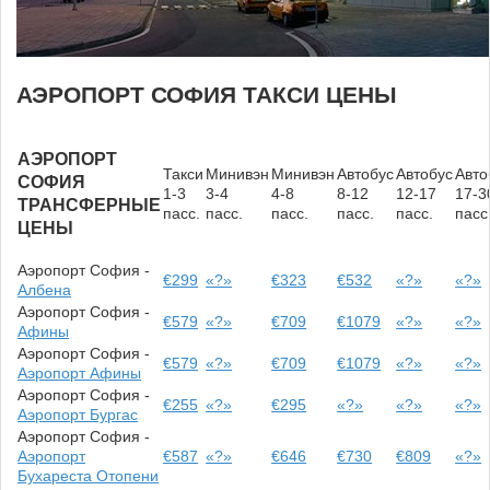
АЭРОПОРТ СОФИЯ ТАКСИ ЦЕНЫ
АЭРОПОРТ
Такси
Минивэн
Минивэн
Автобус
Автобус
Авто
СОФИЯ
1-3
3-4
4-8
8-12
12-17
17-3
ТРАНСФЕРНЫЕ
пасс.
пасс.
пасс.
пасс.
пасс.
пасс
ЦЕНЫ
Аэропорт София -
€299
«?»
€323
€532
«?»
«?»
Албена
Аэропорт София -
€579
«?»
€709
€1079
«?»
«?»
Афины
Аэропорт София -
€579
«?»
€709
€1079
«?»
«?»
Аэропорт Афины
Аэропорт София -
€255
«?»
€295
«?»
«?»
«?»
Аэропорт Бургас
Аэропорт София -
Аэропорт
€587
«?»
€646
€730
€809
«?»
Бухареста Отопени