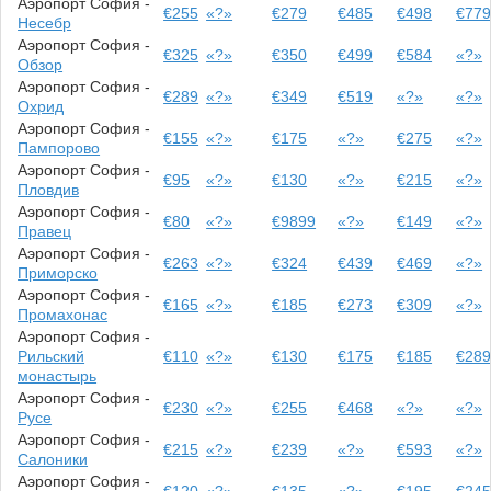
Аэропорт София -
€255
«?»
€279
€485
€498
€77
Несебр
Аэропорт София -
€325
«?»
€350
€499
€584
«?»
Обзор
Аэропорт София -
€289
«?»
€349
€519
«?»
«?»
Охрид
Аэропорт София -
€155
«?»
€175
«?»
€275
«?»
Пампорово
Аэропорт София -
€95
«?»
€130
«?»
€215
«?»
Пловдив
Аэропорт София -
€80
«?»
€9899
«?»
€149
«?»
Правец
Аэропорт София -
€263
«?»
€324
€439
€469
«?»
Приморско
Аэропорт София -
€165
«?»
€185
€273
€309
«?»
Промахонас
Аэропорт София -
Рильский
€110
«?»
€130
€175
€185
€28
монастырь
Аэропорт София -
€230
«?»
€255
€468
«?»
«?»
Русе
Аэропорт София -
€215
«?»
€239
«?»
€593
«?»
Салоники
Аэропорт София -
€120
«?»
€135
«?»
€195
€24