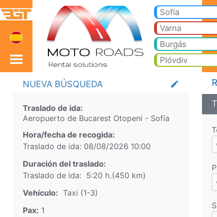
Aeropuerto de Bucarest
Aeropuerto de Bucarest Otopeni Sofía Taxi. Traslado desde Aeropuerto de Bucarest Otopeni a Bansko, Borovets, Pampor
Sofía
Bulgaria
Varna
Burgás
Plóvdiv
R
NUEVA BÚSQUEDA
create
T
Traslado de ida:
Aeropuerto de Bucarest Otopeni
-
Sofía
T
Hora/fecha de recogida:
Traslado de ida:
08/08/2026
10:00
Duración del traslado:
P
Traslado de ida:
5:20 h.
(
450
km)
Vehículo:
Taxi (1-3)
S
Pax:
1