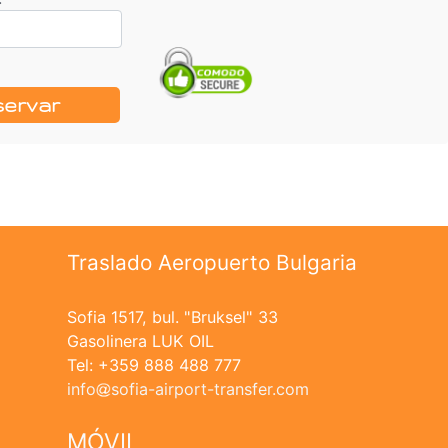
servar
Traslado Aeropuerto Bulgaria
Sofia 1517, bul. "Bruksel" 33
Gasolinera LUK OIL
Tel: +359 888 488 777
info
sofia-airport-transfer.com
MÓVIL