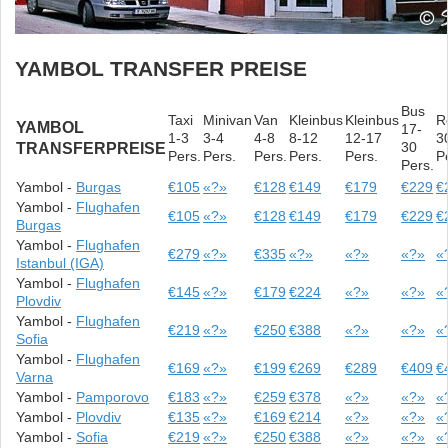
YAMBOL TRANSFER PREISE
Bus
Taxi
Minivan
Van
Kleinbus
Kleinbus
R
YAMBOL
17-
1-3
3-4
4-8
8-12
12-17
3
30
TRANSFERPREISE
Pers.
Pers.
Pers.
Pers.
Pers.
P
Pers.
Yambol -
Burgas
€105
«?»
€128
€149
€179
€229
€
Yambol -
Flughafen
€105
«?»
€128
€149
€179
€229
€
Burgas
Yambol -
Flughafen
€279
«?»
€335
«?»
«?»
«?»
«
Istanbul (IGA)
Yambol -
Flughafen
€145
«?»
€179
€224
«?»
«?»
«
Plovdiv
Yambol -
Flughafen
€219
«?»
€250
€388
«?»
«?»
«
Sofia
Yambol -
Flughafen
€169
«?»
€199
€269
€289
€409
€
Varna
Yambol -
Pamporovo
€183
«?»
€259
€378
«?»
«?»
«
Yambol -
Plovdiv
€135
«?»
€169
€214
«?»
«?»
«
Yambol -
Sofia
€219
«?»
€250
€388
«?»
«?»
«