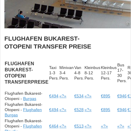
FLUGHAFEN BUKAREST-
OTOPENI TRANSFER PREISE
FLUGHAFEN
Bus
Taxi
Minivan
Van
Kleinbus
Kleinbus
R
BUKAREST-
17-
1-3
3-4
4-8
8-12
12-17
3
30
OTOPENI
Pers.
Pers.
Pers.
Pers.
Pers.
P
Pers.
TRANSFERPREISE
Flughafen Bukarest-
€494
«?»
€534
«?»
€895
€946
€
Otopeni -
Burgas
Flughafen Bukarest-
Otopeni -
Flughafen
€494
«?»
€528
«?»
€895
€946
€
Burgas
Flughafen Bukarest-
Otopeni -
Flughafen
€464
«?»
€513
«?»
«?»
«?»
«