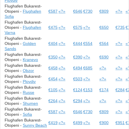
Plovdiv
Flughafen Bukarest-
Otopeni -
Flughafen
€587
«?»
€646
€730
€809
«?»
«
Sofia
Flughafen Bukarest-
Otopeni -
Flughafen
€475
«?»
€575
«?»
€650
€735
€
Varna
Flughafen Bukarest-
Otopeni -
Golden
€404
«?»
€444
€554
€564
«?»
«
Sands
Flughafen Bukarest-
€350
«?»
€390
«?»
€690
«?»
«
Otopeni -
Kranevo
Flughafen Bukarest-
€458
«?»
€494
€685
«?»
«?»
«
Otopeni -
Obzor
Flughafen Bukarest-
€454
«?»
€503
«?»
«?»
«?»
«
Otopeni -
Plovdiv
Flughafen Bukarest-
€105
«?»
€124
€153
€174
€284
€
Otopeni -
Russe
Flughafen Bukarest-
€264
«?»
€294
«?»
«?»
«?»
«
Otopeni -
Shumen
Flughafen Bukarest-
€587
«?»
€646
€730
€809
«?»
«
Otopeni -
Sofia
Flughafen Bukarest-
€419
«?»
€499
«?»
€900
€951
€
Otopeni -
Sunny Beach