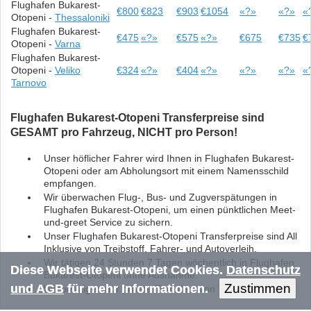
Flughafen Bukarest-
€800
€823
€903
€1054
«?»
«?»
«
Otopeni -
Thessaloniki
Flughafen Bukarest-
€475
«?»
€575
«?»
€675
€735
€
Otopeni -
Varna
Flughafen Bukarest-
Otopeni -
Veliko
€324
«?»
€404
«?»
«?»
«?»
«
Tarnovo
Flughafen Bukarest-Otopeni Transferpreise sind
GESAMT pro Fahrzeug, NICHT pro Person!
Unser höflicher Fahrer wird Ihnen in Flughafen Bukarest-
Otopeni oder am Abholungsort mit einem Namensschild
empfangen.
Wir überwachen Flug-, Bus- und Zugverspätungen in
Flughafen Bukarest-Otopeni, um einen pünktlichen Meet-
und-greet Service zu sichern.
Unser Flughafen Bukarest-Otopeni Transferpreise sind All
Inklusive von Treibstoff, Fahrer- und Autoverleih.
Wir tätigen 24 Stunden 7 Tagen wöchentlich in Flughafen
Diese Webseite verwendet Cookies.
Datenschutz
Bukarest-Otopeni ohne Ausnahme.
Zustimmen
und AGB
für mehr Informationen.
Wir betätigen nur private Transfers von Tür zu Tür!