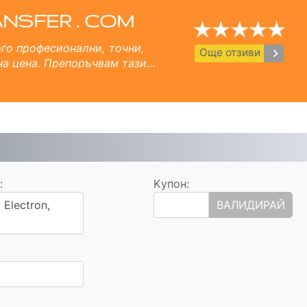
България
 Несебър , Равда, Свети Влас, Елените.
ANSFER . COM
ого професионални, точни,
keyboard_arrow_right
Още отзиви
на цена. Препоръчвам тази
6 години.
:
Kупон:
 Electron,
ВАЛИДИРАЙ