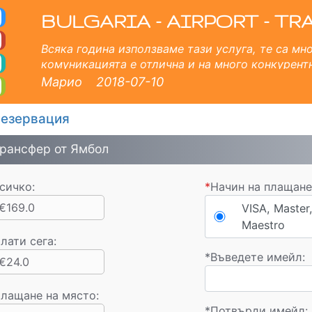
рансфер от летище в 
ургас, Пловдив, София, Солун, Букурещ, Истанбул, Велико Търново, Скопие, Русе, Волос, Уранополи, Созопол,
BULGARIA - AIRPORT - TR
Всяка година използваме тази услуга, те са мн
комуникацията е отлична и на много конкурент
компания за великолепния опит, който имам от 
Марио
2018-07-10
езервация
рансфер от Ямбол
сичко:
*
Начин на плащане
€169.0
VISA, Master,
Maestro
лати сега
:
*
Въведете имейл:
€24.0
лащане на място:
*
Потвърди имейл: