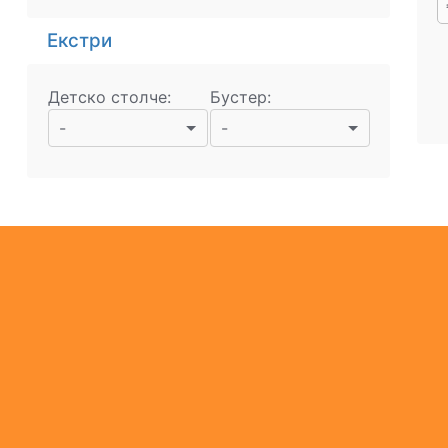
Екстри
Детско столче:
Бустер:
-
-