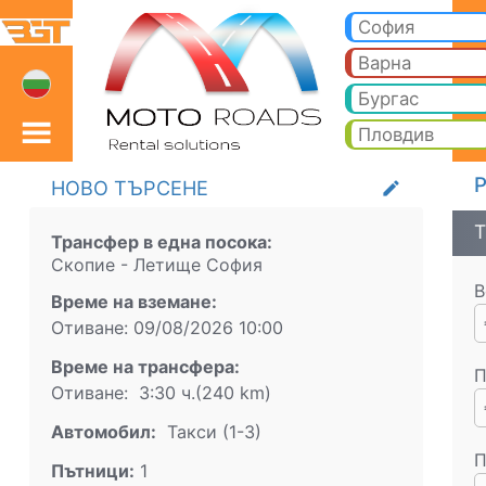
Скопие Летище София 
Скопие Летище София Такси. Трансфер от Скопие до Банско, Боровец, Пампорово, Слънчев бряг, Златни пясъци
София
Варна
Бургас
Пловдив
Р
НОВО ТЪРСЕНЕ
create
Т
Трансфер в една посока:
Скопие
-
Летище София
В
Време на вземане:
Отиване:
09/08/2026
10:00
Време на трансфера:
П
Отиване:
3:30 ч.
(
240
km)
Aвтомобил:
Такси (1-3)
П
Пътници:
1