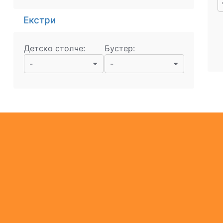
Екстри
Детско столче:
Бустер:
-
-