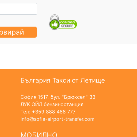
рвирай
България Такси от Летище
София 1517, бул. "Брюксел" 33
ЛУК ОЙЛ бензиностанция
Тел: +359 888 488 777
info
sofia-airport-transfer.com
МОБИЛНО