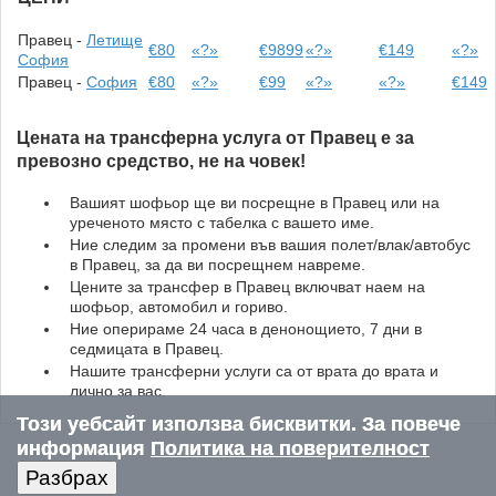
Правец -
Летище
€80
«?»
€9899
«?»
€149
«?»
София
Правец -
София
€80
«?»
€99
«?»
«?»
€149
Цената на трансферна услуга от Правец е за
превозно средство, не на човек!
Вашият шофьор ще ви посрещне в Правец или на
уреченото място с табелка с вашето име.
Ние следим за промени във вашия полет/влак/автобус
в Правец, за да ви посрещнем навреме.
Цените за трансфер в Правец включват наем на
шофьор, автомобил и гориво.
Ние оперираме 24 часа в денонощието, 7 дни в
седмицата в Правец.
Нашите трансферни услуги са от врата до врата и
лично за вас.
Този уебсайт използва бисквитки. За повече
информация
Политика на поверителност
Разбрах