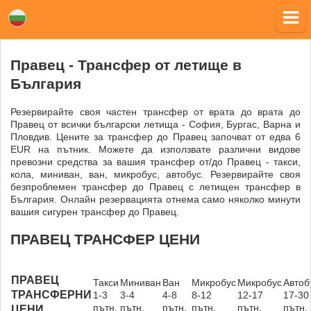
Правец - Трансфер от летище в
България
Резервирайте своя частен трансфер от врата до врата до
Правец от всички български летища - София, Бургас, Варна и
Пловдив. Цените за трансфер до Правец започват от едва 6
EUR на пътник. Можете да използвате различни видове
превозни средства за вашия трансфер от/до Правец - такси,
кола, миниван, ван, микробус, автобус. Резервирайте своя
безпроблемен трансфер до Правец с летищен трансфер в
България. Онлайн резервацията отнема само няколко минути
вашия сигурен трансфер до Правец.
ПРАВЕЦ ТРАНСФЕР ЦЕНИ
ПРАВЕЦ
Такси
Миниван
Ван
Микробус
Микробус
Автоб
ТРАНСФЕРНИ
1-3
3-4
4-8
8-12
12-17
17-30
пътн.
пътн.
пътн.
пътн.
пътн.
пътн.
ЦЕНИ