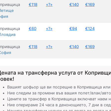
опривщица
€118
«?»
€140
€169
Летище
офия
опривщица
€60
«?»
€94
€124
Пловдив
опривщица
€118
«?»
€140
€169
София
Цената на трансферна услуга от Копривщи
овек!
Вашият шофьор ще ви посрещне в Копривщица или н
Ние следим за промени във вашия полет/влак/авто
Цените за трансфер в Копривщица включват наем н
Ние оперираме 24 часа в денонощието, 7 дни в се
Нашите трансферни услуги са от врата до врата и л