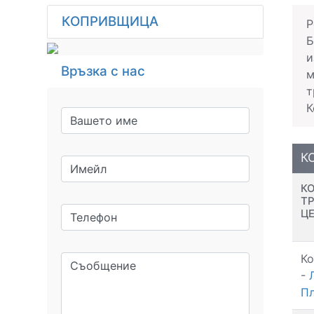
КОПРИВЩИЦА
Р
Б
и
Връзка с нас
м
т
К
К
К
Т
Ц
К
-
П