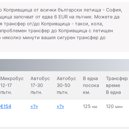
до Копривщица от всички български летища - София,
щица започват от едва 6 EUR на пътник. Можете да
я трансфер от/до Копривщица - такси, кола,
безпроблемен трансфер до Копривщица с летищен
о няколко минути вашия сигурен трансфер до
Микробус
Автобус
Автобус
В една
Трансфер
12-17
17-30
30-50
посока
време
пътн.
пътн.
пътн.
км.
В една
€154
«?»
«?»
125
120
км.
мин