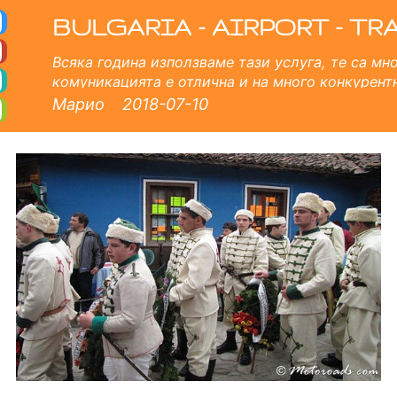
ер от летище в Бълга
ата до врата частни трансфери от Копривщица. 24/7 посрещане на летище, застраховка пътници, професиона
BULGARIA - AIRPORT - TR
Всяка година използваме тази услуга, те са мн
комуникацията е отлична и на много конкурент
компания за великолепния опит, който имам от 
Марио
2018-07-10