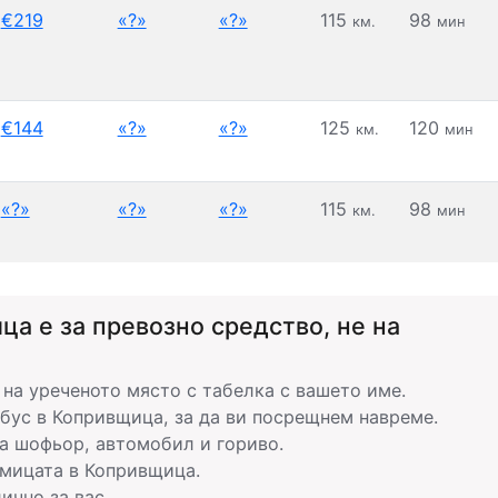
€219
«?»
«?»
115
98
км.
мин
€144
«?»
«?»
125
120
км.
мин
«?»
«?»
«?»
115
98
км.
мин
ца е за превозно средство, не на
а уреченото място с табелка с вашето име.
бус в Копривщица, за да ви посрещнем навреме.
а шофьор, автомобил и гориво.
дмицата в Копривщица.
ично за вас.