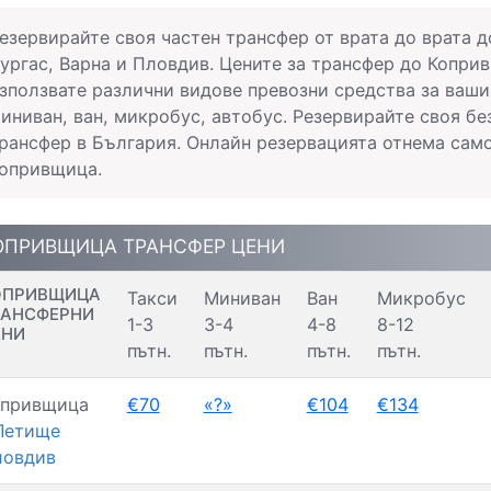
езервирайте своя частен трансфер от врата до врата 
ургас, Варна и Пловдив. Цените за трансфер до Коприв
зползвате различни видове превозни средства за ваши
иниван, ван, микробус, автобус. Резервирайте своя 
рансфер в България. Онлайн резервацията отнема сам
опривщица.
ОПРИВЩИЦА ТРАНСФЕР ЦЕНИ
ОПРИВЩИЦА
Такси
Миниван
Ван
Микробус
РАНСФЕРНИ
1-3
3-4
4-8
8-12
ЕНИ
пътн.
пътн.
пътн.
пътн.
опривщица
€70
«?»
€104
€134
Летище
ловдив