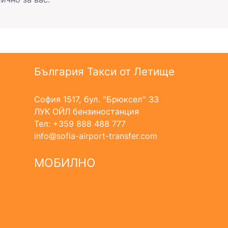
България Такси от Летище
София 1517, бул. "Брюксел" 33
ЛУК ОЙЛ бензиностанция
Тел: +359 888 488 777
info
sofia-airport-transfer.com
МОБИЛНО