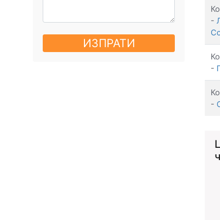
К
-
С
ИЗПРАТИ
К
-
К
-
ч