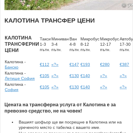
КАЛОТИНА ТРАНСФЕР ЦЕНИ
КАЛОТИНА
Такси
Миниван
Ван
Микробус
Микробус
Автобу
ТРАНСФЕРНИ
1-3
3-4
4-8
8-12
12-17
17-30
пътн.
пътн.
пътн.
пътн.
пътн.
пътн.
ЦЕНИ
Калотина -
€112
«?»
€147
€193
€280
€387
Банско
Калотина -
€105
«?»
€130
€140
«?»
«?»
Летище София
Калотина -
€105
«?»
€130
€140
«?»
«?»
София
Цената на трансферна услуга от Калотина е за
превозно средство, не на човек!
Вашият шофьор ще ви посрещне в Калотина или на
уреченото място с табелка с вашето име.